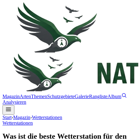
Magazin
Arten
Themen
Schutzgebiete
Galerie
Rangliste
Album
Analysieren
Start
›
Magazin
›
Wetterstationen
Wetterstationen
Was ist die beste Wetterstation für den